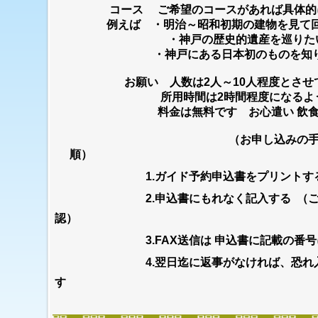
コース ご希望のコースがあれば具体的
例えば ・明治～昭和初期の
・神戸の歴史的遺産
・神戸にある日本初のものを
お願い 人数は2人～10人程度と
所用時間は2時間程度になるよ
料金は無料です お心遣い 飲食
（お申し込みの
順）
1.ガイド予約申込書をプリントす
2.申込書にもれなく記入する （ご連絡
認）
3.FAX送信は 申込書に記載の番号に
4.翌日迄に返事がなければ、恐れ入りま
す