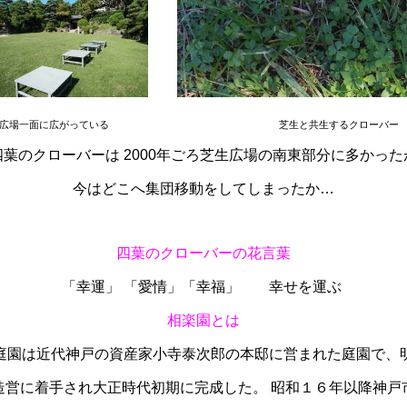
生広場一面に広がっている 芝生と共生するクローバー
葉のクローバーは 2000年ごろ芝生広場の南東部分に多かった
今はどこへ集団移動をしてしまったか…
四葉のクローバーの花言葉
「幸運」 「愛情」「幸福」 幸せを運ぶ
相楽園とは
代神戸の資産家小寺泰次郎の本邸に営まれた庭園で、明
され大正時代初期に完成した。 昭和１６年以降神戸市