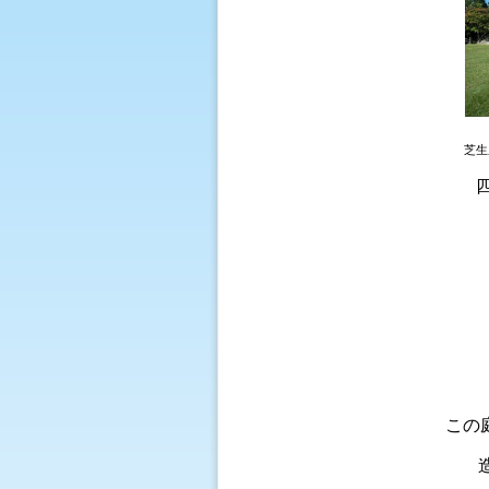
芝
四
この庭園は近
造営に着手