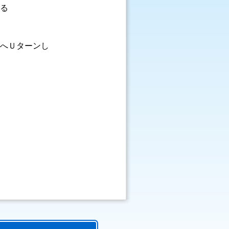
いる
Ｕターンし