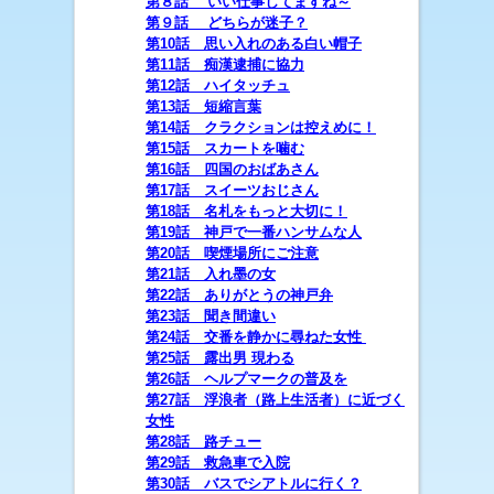
第８話 いい仕事してますね～
第９話 どちらが迷子？
第10話 思い入れのある白い帽子
第11話 痴漢逮捕に協力
第12話 ハイタッチュ
第13話 短縮言葉
第14話 クラクションは控えめに！
第15話 スカートを噛む
第16話 四国のおばあさん
第17話 スイーツおじさん
第18話 名札をもっと大切に！
第19話 神戸で一番ハンサムな人
第20話 喫煙場所にご注意
第21話 入れ墨の女
第22話 ありがとうの神戸弁
第23話 聞き間違い
第24話 交番を静かに尋ねた女性
第25話 露出男 現わる
第26話 ヘルプマークの普及を
第27話 浮浪者（路上生活者）に近づく
女性
第28話 路チュー
第29話 救急車で入院
第30話 バスでシアトルに行く？