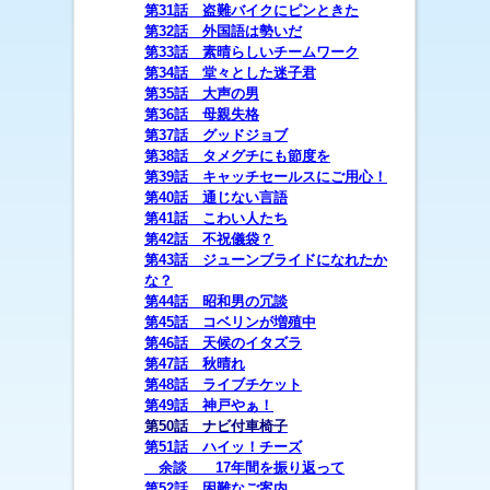
第31話 盗難バイクにピンときた
第32話 外国語は勢いだ
第33話 素晴らしいチームワーク
第34話 堂々とした迷子君
第35話 大声の男
第36話 母親失格
第37話 グッドジョブ
第38話 タメグチにも節度を
第39話 キャッチセールスにご用心！
第40話 通じない言語
第41話 こわい人たち
第42話 不祝儀袋？
第43話 ジューンブライドになれたか
な？
第44話 昭和男の冗談
第45話
コベリンが増殖
中
第46話 天候のイタズラ
第47話 秋晴れ
第48話 ライブチケット
第49話 神戸やぁ！
第50話 ナビ付車椅子
第51話 ハイッ！チーズ
余談 17年間を振り返って
第52話
困難なご案内