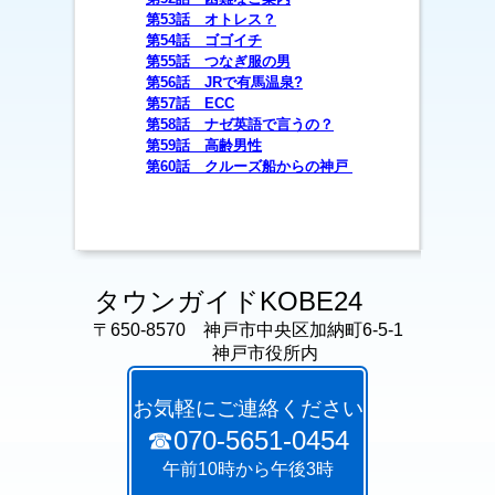
第53
話 オトレス？
第54話 ゴゴイチ
第55話 つなぎ服の男
第56話 JRで有馬温泉?
第57話
ECC
第58話 ナゼ英語で言うの？
第59話 高齢男性
第60話 クルーズ船からの神戸
タウンガイドKOBE24
〒650-8570 神戸市中央区加納町6-5-1
神戸市役所内
お気軽にご連絡ください
☎070-5651-0454
午前10時から午後3時