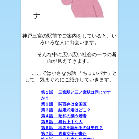
ナ
神戸三宮の駅前でご案内をしていると、い
ろいろな人に出会います。
そんな中に広い広い社会の一つの断
面が見えてきます。
ここでは小さなお話 「ちょいバナ」と
して、気まぐれにご紹介していきます。
第１話 三宮駅と三ノ宮駅は同じです
か？
第２話 関西弁は全国区
第３話 結婚式場はどこ？
第４話 昭和の漂う若者
第５話 尋ね上手な人
第６話 地図を読めるのは男性？
第７話 肉食女子が来た