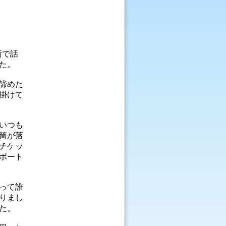
所で話
た。
諦めた
掛けて
いつも
筒が落
チケッ
ボート
って誰
りまし
た。