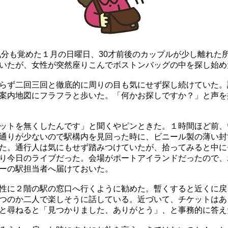
分も覚めた１月の日曜日、30才前後のカップルが少し離れた
いたが、女性が突然座りこんでボストンバッグの中を探し始め
らず二回三回と徹底的に周りの目も気にせず探し続けていた。
案内地図にフラフラと歩いた。「何かお探しですか？」と声を
ットを無くしたんです」と聞くやピンときた。１時間ほど前、
通りが少ないので駅構内を見回った時に、ビニール製の薄い封
た。通行人は気にもせず踏みつけていたが、拾ってみると中に
り今日のライブだった。会場がポートアイランドだったので、
ーの駅担当者へ届けておいた。
性に２階の駅の窓口へ行くように勧めた。暫くすると近くに戻
つのか二人で楽しそうに話している。近づいて、チケットはあ
と尋ねると「見つかりました、ありがとう」、と事務的に答え