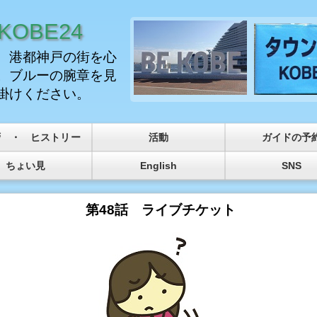
OBE24
、港都神戸の街を心
。ブルーの腕章を見
掛けください。
拶 ・ ヒストリー
活動
ガイドの予
ちょい見
English
SNS
第48話 ライブチケット