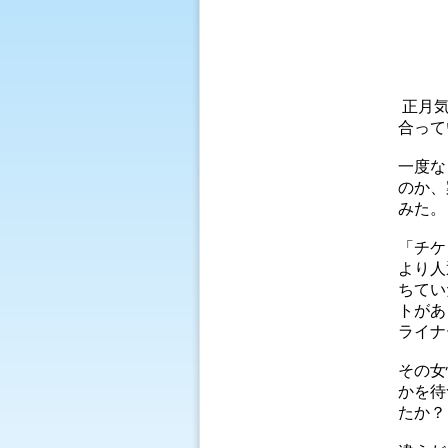
正月気
合って
一度な
のか、
みた。
「チケ
より人
ちてい
トがあ
ライナ
その女
かを待
たか？