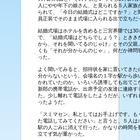
人にやや年下の娘さん、と見られる５人家族
られて、「今日の結婚式はどこですか？」と
員正装でそのまま式場に入られる出で立ちだ
結婚式場はホテルを含めると三宮界隈では30
で、「結婚式場はどちらでしょう？」ときき
から、それを聞いてるのじゃけ」とその父親
くも「それが分からんのじゃ」。何だか禅問
った。
よく聞いてみると、招待状を家に置いてきた
分からないという。会場名の１字か駅から歩
かれていたのか、いろいろ誘導しても出てこ
新郎の携帯電話か、出席予定の友達に連絡す
た。少し離れて電話をしたようだが、いずれ
ったようだ。
「スミマセン、私としてはお手上げです。も
た電話してみてください」と言うと、５人は
駅の人ごみに消えて行った。かなりの時間を
立てず気が重かった。