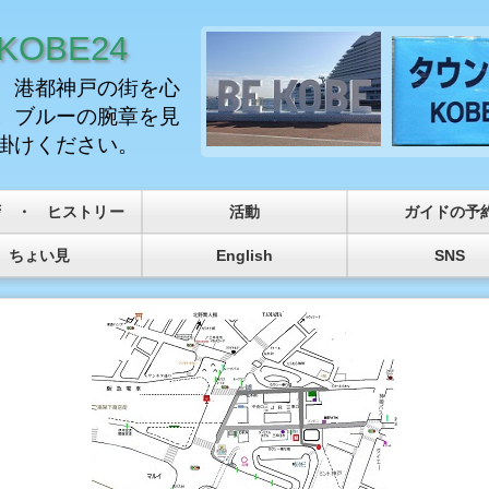
OBE24
、港都神戸の街を心
。ブルーの腕章を見
掛けください。
拶 ・ ヒストリー
活動
ガイドの予
ちょい見
English
SNS