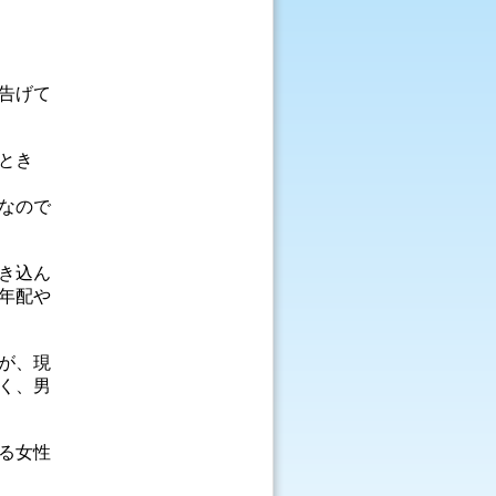
告げて
とき
なので
き込ん
年配や
が、現
く、男
る女性