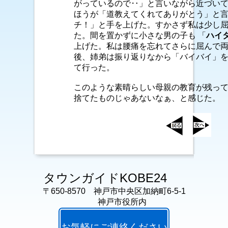
がっているので‥」と言いながら近づい
ほうが「道教えてくれてありがとう」と
チ！」と手を上げた。すかさず私は少し
た。間を置かずに小さな男の子も 「
ハイ
上げた。私は腰痛を忘れてさらに屈んで
後、姉弟は振り返りなから「バイバイ」
て行った。
このような素晴らしい母親の教育が残っ
捨てたものじゃあないなぁ、と感じた。
タウンガイドKOBE24
〒650-8570 神戸市中央区加納町6-5-1
神戸市役所内
お気軽にご連絡ください