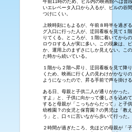
午前11時のため、ビル内の映画館へは普
いエレベータ入口から入るが、ビルの谷
つけにくい。
上映時刻にもよるが、午前８時半を過ぎ
グ入口に行った人が、迂回看板を見て１
りてくる。ところが、１階に着いてから
ロウロする人が実に多い。この現象は、
か、運用上のまずさにしか見えない。こ
た時から続いている。
１階から２階へ昇り、迂回看板を見て降
くため、映画に行く人の見わけがかなり
ようになったので、昇る手前で声を掛け
ある日、母親と子供二人が通りかかった
すよ」と、子供に向かって優しさを込め
すると母親が「こっちからだって」と子
幼稚園？の女児と保育園？の男児は「教
う」と、口々に言いながら歩いて行った
２時間が過ぎたころ、先ほどの母親が「