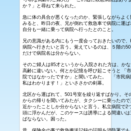
か？」と尋ねて来られた。
急に体の具合が悪くなったのか、緊張しながらよく
みると、昨日の夜、兄が倒れて救急車で病院に運ば
自分も一緒に乗って病院へ行ったとのこと。
兄の意識がある内にもう一度会っておきたいので、
病院へ行きたいと言う。覚えているのは、５階の50
だけで病院名は分からない。
そのご婦人は85才というから入院された方は、か
高齢に違いない。何とか記憶を呼び起こそうと 「
院ではなかったですか」と聞いてみた。 「市民病
私はわかります！」といささかの剣幕。
北区から運ばれて、501号室を繰り返すばかり。そ
からの帰りを聞いてみたが、タクシーに乗ったので
近かったことしか分からないと言う。私立病院で2
頭に浮かんだが、このケースは誘導による間違いは
ばならない。困った。
昔、保険金の事で救急搬送記録の証明を消防署でも