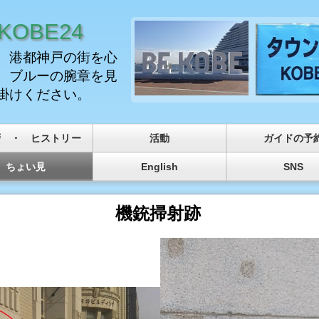
OBE24
、港都神戸の街を心
。ブルーの腕章を見
掛けください。
拶 ・ ヒストリー
活動
ガイドの予
ちょい見
English
SNS
機銃掃射跡