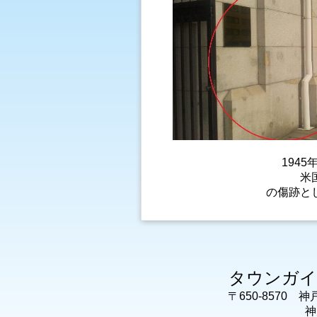
194
米
の
タウンガイド
〒650-8570 
神戸