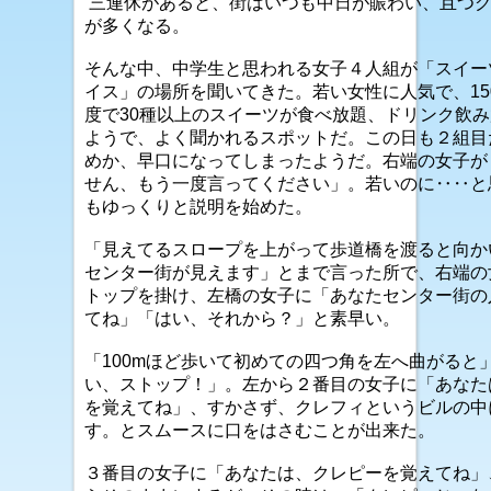
三連休があると、街はいつも中日が賑わい、且つ
が多くなる。
そんな中、中学生と思われる女子４人組が「スイー
イス」の場所を聞いてきた。若い女性に人気で、15
度で30種以上のスイーツが食べ放題、ドリンク飲
ようで、よく聞かれるスポットだ。この日も２組目
めか、早口になってしまったようだ。右端の女子が
せん、もう一度言ってください」。若いのに‥‥と
もゆっくりと説明を始めた。
「見えてるスロープを上がって歩道橋を渡ると向か
センター街が見えます」とまで言った所で、右端の
トップを掛け、左橋の女子に「あなたセンター街の
てね」「はい、それから？」と素早い。
「100mほど歩いて初めての四つ角を左へ曲がると
い、ストップ！」。左から２番目の女子に「あなた
を覚えてね」、すかさず、クレフィというビルの中
す。とスムースに口をはさむことが出来た。
３番目の女子に「あなたは、クレピーを覚えてね」