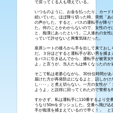
で戻ってくる人も増えている。
いつものように、お金を払ったり、カード
続いていた。ほぼ降り切った時、突然「あ
の声がした。すると、バスの運転手が降り
た。何のことかわからないので、女性のそ
と、痴漢にあったという。二人連れの女性
っていて許せないと興奮気味だった。
座席シートの後ろから手を出して来ておし
だ。３分ほどすると運転手が若い男を捕ま
をバスに引き込んでから、運転手が被害女性
よ」と言うが、当人たちは怖くなったのか
そこで私は老婆心ながら、30分位時間があ
届けた方が再発防止になるよと、話しかけ
し‥‥」と煮え切らない。一方の女性が「
ようよ」と説得に回ってくれたので警察を
すかさず、私は運転手に110番するより交
うなり50mをダッシュした。交番へ飛び込
手が痴漢を捕まえているので早く！」 と