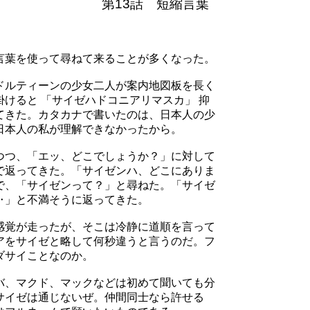
第13話 短縮言葉
言葉を使って尋ねて来ることが多くなった。
ドルティーンの少女二人が案内地図板を長く
けると 「サイゼハドコニアリマスカ」 抑
てきた。カタカナで書いたのは、日本人の少
日本人の私が理解できなかったから。
つつ、「エッ、どこでしょうか？」に対して
で返ってきた。「サイゼンハ、どこにありま
で、「サイゼンって？」と尋ねた。「サイゼ
‥」と不満そうに返ってきた。
感覚が走ったが、そこは冷静に道順を言って
アをサイゼと略して何秒違うと言うのだ。フ
ダサイことなのか。
バ、マクド、マックなどは初めて聞いても分
サイゼは通じないぜ。仲間同士なら許せる