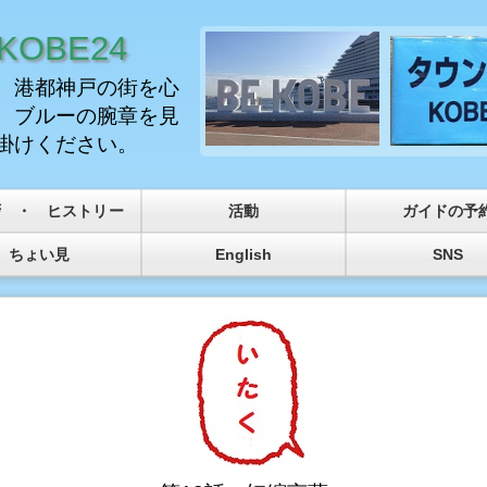
OBE24
、港都神戸の街を心
。ブルーの腕章を見
掛けください。
拶 ・ ヒストリー
活動
ガイドの予
ちょい見
English
SNS