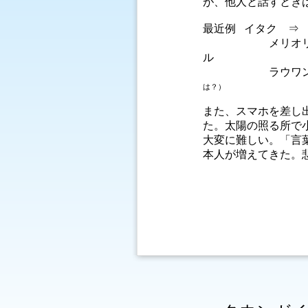
が、他人と話すとき
最近例 イタク ⇒
メリオリ ⇒ 
ル
ラウワン ⇒
は
また、スマホを差し出
た。太陽の照る所で
大変に難しい。「言
本人が増えてきた。