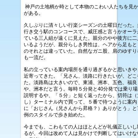
神戸の土地柄か時として本物のこわい人たちを見
がある。
久しぶりに清々しい行楽シーズンの土曜日だった。
行き交う駅のコンコースで、威圧感と言うかオーラ
ている三人組が遠くに見えた。親分のやや後方に二
いるようだが、親分らしき男性は、ヘアから足もと
のそれとは違っていた。自然なガニ股、肩のゆすり
も一流だ。
私の立っている案内場所を通り過ぎるかと思いきや
近寄ってきた。「兄さん、淡路に行きたいが、どこ
た。淡路島は大きいので、東浦、洲本、五色、福良
や、洲本だと言う。毎時５分発と40分発では乗り
説明するや、「５分」と短く返ったから、切符は（
し）ターミナル内で買って、５番で待つように案内
に「おじさん（兄さんから昇格？）ありがとう」と
例のスタイルで歩き始めた。
今までも、こわもての人はほとんどが礼儀正しいし
るが、今回は改めて人は見かけで判断してはいけな