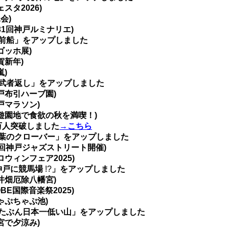
スタ2026)
会)
31回神戸ルミナリエ)
前船」をアップしました
ゴッホ展)
賀新年)
嵐)
武者返し」をアップしました
戸布引ハーブ園)
戸マラソン)
遊園地で食欲の秋を満喫！)
万人突破しました
→こちら
葉のクローバー」をアップしました
2回神戸ジャズストリート開催)
ロウィンフェア2025)
神戸に競馬場
!?
」をアップしました
井畑厄除八幡宮)
BE国際音楽祭2025)
ゃぷちゃぷ池)
たぶん日本一低い山」をアップしました
宮で夕涼み)