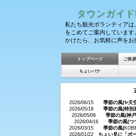
タウンガイドK
私たち観光ボランティアは
をこめてご案内しています
かけたら、お気軽に声をお
トップページ
ご挨
ちょいバナ
2026/06/15
季節の風(✨天
2026/05/18
季節の風(
特別
2026/05/06
季節の風(神戸
2026/04/16
季節の風(つつ
2026/03/15
季節の風(
KOB
2026/01/22
ちょい見に「ボ