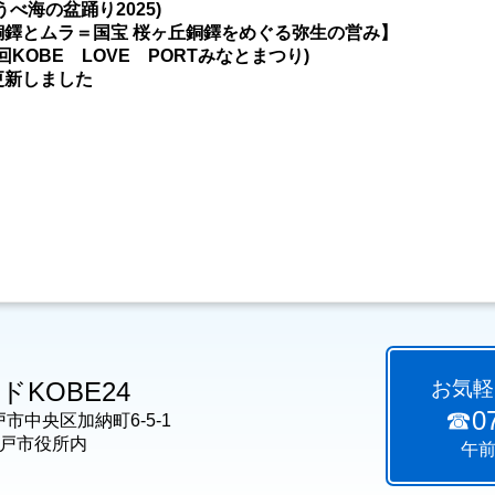
うべ海の盆踊り2025)
銅鐸とムラ＝国宝 桜ヶ丘銅鐸をめぐる弥生の営み】
回KOBE LOVE PORTみなとまつり)
更新しました
KOBE24
お気軽
☎07
神戸市中央区加納町6-5-1
市役所内
午前