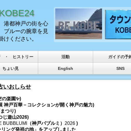
OBE24
、港都神戸の街を心
。ブルーの腕章を見
掛けください。
拶 ・ ヒストリー
活動
ガイドの予
ちょい見
English
SNS
古いおしらせ
空の楽園✨)
展 神戸百華－コレクションが開く神戸の魅力
)
まつり)
じ遊山2026)
E BUBBLUMI
（神戸バブルミ）
2026
)
ーリング発祥の地」をアップしました